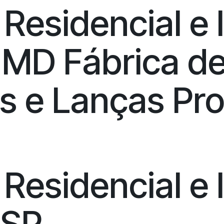
esidencial e I
 MD Fábrica d
s e Lanças Pr
esidencial e I
 SP