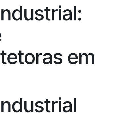
ndustrial:
e
otetoras em
ndustrial